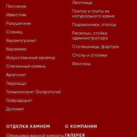
Лестницы
Песчаник
Плитка и плиты из
Известняк
натурального камня
Ракушечник
Подоконники, откосы
Сланец
Ресепшн, стойки
администратора
Керамогранит
Столешницы, фартуки
Керамика
Столы и столики
Искусственный мрамор
Фонтаны
Спеченный камень
Арагонит
Терраццо
Талькохлорит (Soapstone)
Лабрадорит
Доломит
ОТДЕЛКА КАМНЕМ
О КОМПАНИИ
ГАЛЕРЕЯ
Облицовка ванной комнаты,