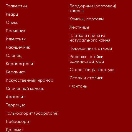
Травертин
Бордюрный (бортовой)
камень
Кварц
Камины, порталы
Оникс
Лестницы
Песчаник
Плитка и плиты из
Известняк
натурального камня
Ракушечник
Подоконники, откосы
Сланец
Ресепшн, стойки
администратора
Керамогранит
Столешницы, фартуки
Керамика
Столы и столики
Искусственный мрамор
Фонтаны
Спеченный камень
Арагонит
Терраццо
Талькохлорит (Soapstone)
Лабрадорит
Доломит