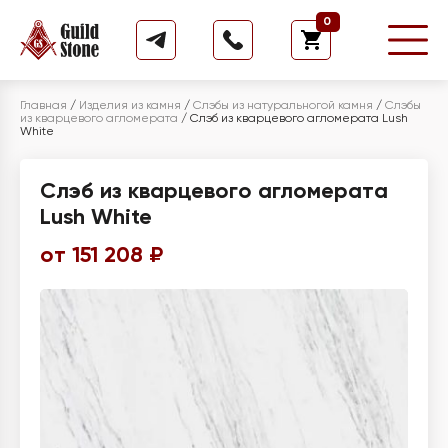
0
Главная
/
Изделия из камня
/
Слэбы из натуральногой камня
/
Слэбы
из кварцевого агломерата
/
Слэб из кварцевого агломерата Lush
White
Слэб из кварцевого агломерата
Lush White
от 151 208 ₽