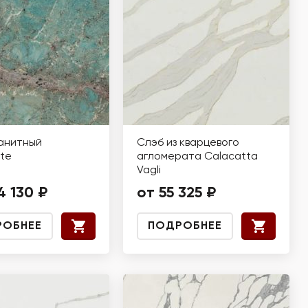
анитный
Слэб из кварцевого
te
агломерата Calacatta
Vagli
4 130 ₽
от 55 325 ₽
РОБНЕЕ
ПОДРОБНЕЕ