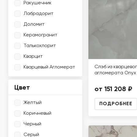
Ракушечник
Лабрадорит
Доломит
Керамогранит
Талькохлорит
Кварцит
Слэб из кварцево
Кварцевый Агломерат
агломерата Onyx 
Цвет
от 151 208 ₽
Желтый
ПОДРОБНЕЕ
Коричневый
Черный
Серый