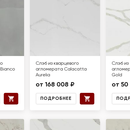
го
Слэб из кварцевого
Слэб из
Bianco
агломерата Calacatta
агломер
Aurelia
Gold
от 168 008 ₽
от 50
ПОДРОБНЕЕ
ПОД