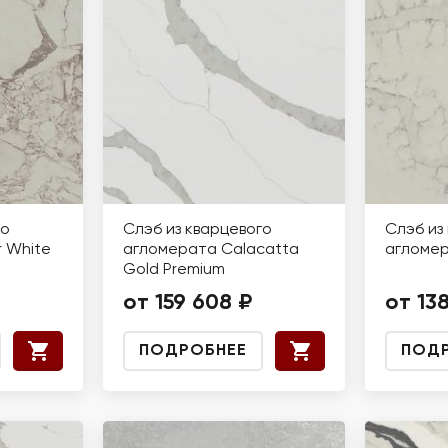
го
Слэб из кварцевого
Слэб из
 White
агломерата Calacatta
агломе
Gold Premium
от 159 608 ₽
от 13
ПОДРОБНЕЕ
ПОД