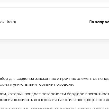
k Urala)
По запрос
бор для создания изысканных и прочных элементов ландш
сами и уникальными горными породами.
ом, который придает поверхности бордюра элегантность
рмонично вписать его в различные стили ландшафтного д