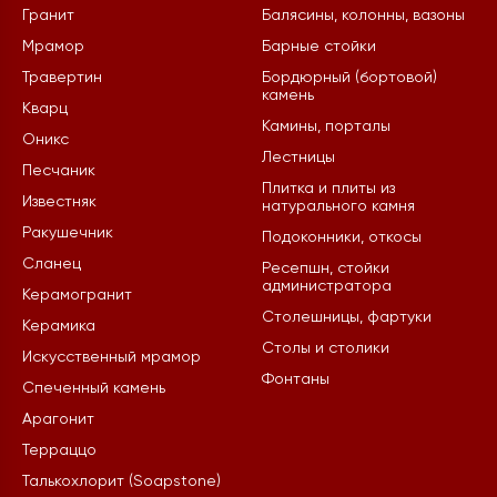
Гранит
Балясины, колонны, вазоны
Мрамор
Барные стойки
Травертин
Бордюрный (бортовой)
камень
Кварц
Камины, порталы
Оникс
Лестницы
Песчаник
Плитка и плиты из
Известняк
натурального камня
Ракушечник
Подоконники, откосы
Сланец
Ресепшн, стойки
администратора
Керамогранит
Столешницы, фартуки
Керамика
Столы и столики
Искусственный мрамор
Фонтаны
Спеченный камень
Арагонит
Терраццо
Талькохлорит (Soapstone)