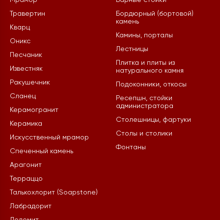
Мрамор
Барные стойки
Травертин
Бордюрный (бортовой)
камень
Кварц
Камины, порталы
Оникс
Лестницы
Песчаник
Плитка и плиты из
Известняк
натурального камня
Ракушечник
Подоконники, откосы
Сланец
Ресепшн, стойки
администратора
Керамогранит
Столешницы, фартуки
Керамика
Столы и столики
Искусственный мрамор
Фонтаны
Спеченный камень
Арагонит
Терраццо
Талькохлорит (Soapstone)
Лабрадорит