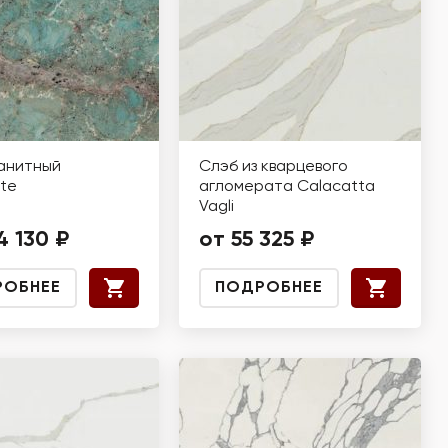
анитный
Слэб из кварцевого
te
агломерата Calacatta
Vagli
4 130 ₽
от 55 325 ₽
РОБНЕЕ
ПОДРОБНЕЕ