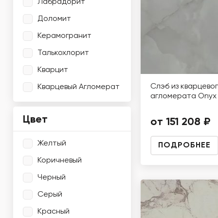
Лабрадорит
Доломит
Керамогранит
Талькохлорит
Кварцит
Слэб из кварцево
Кварцевый Агломерат
агломерата Onyx 
Цвет
от 151 208 ₽
Желтый
ПОДРОБНЕЕ
Коричневый
Черный
Серый
Красный