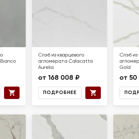
го
Слэб из кварцевого
Слэб из
Bianco
агломерата Calacatta
агломер
Aurelia
Gold
от 168 008 ₽
от 50
ПОДРОБНЕЕ
ПОД