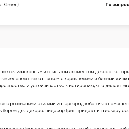
ar Green)
По запрос
 является изысканным и стильным элементом декора, кото
ным зеленоватым оттенком с коричневыми и белыми жилк
 прочностью и устойчивостью к истиранию, что делает ег
я с различными стилями интерьера, добавляя в помещение
ыбором для декора. Бидасар Грин придает интерьеру ос