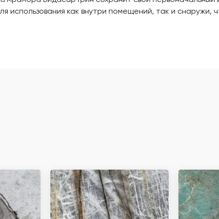
из мрамора Бидасар Грин сохранит свой первоначальный в
я использования как внутри помещений, так и снаружи, 