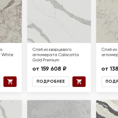
го
Слэб из кварцевого
Слэб из
 White
агломерата Calacatta
агломе
Gold Premium
от 159 608 ₽
от 13
ПОДРОБНЕЕ
ПОД