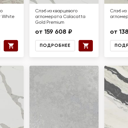
го
Слэб из кварцевого
Слэб из
 White
агломерата Calacatta
агломе
Gold Premium
от 159 608 ₽
от 13
ПОДРОБНЕЕ
ПОД