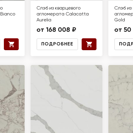
го
Слэб из кварцевого
Слэб из
Bianco
агломерата Calacatta
агломер
Aurelia
Gold
от 168 008 ₽
от 50
ПОДРОБНЕЕ
ПОД