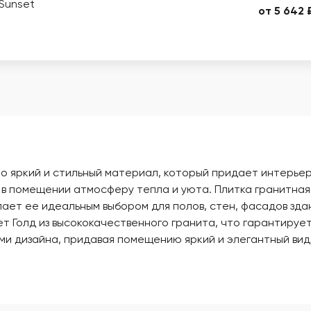
Sunset
от 5 642 
то яркий и стильный материал, который придает интерьер
в помещении атмосферу тепла и уюта. Плитка гранитная
лает ее идеальным выбором для полов, стен, фасадов зд
т Голд из высококачественного гранита, что гарантирует
и дизайна, придавая помещению яркий и элегантный вид