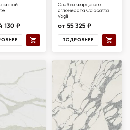
анитный
Слэб из кварцевого
te
агломерата Calacatta
Vagli
4 130 ₽
от 55 325 ₽
РОБНЕЕ
ПОДРОБНЕЕ