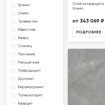
Слэб из кварцита 
Гранит
Green
Оникс
от 343 069 ₽
Травертин
Известняк
ПОДРОБНЕЕ
Кварц
Сланец
Песчаник
Ракушечник
Лабрадорит
Доломит
Керамогранит
Талькохлорит
Кварцит