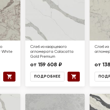
го
Слэб из кварцевого
Слэб из
 White
агломерата Calacatta
агломе
Gold Premium
от 159 608 ₽
от 13
ПОДРОБНЕЕ
ПОД