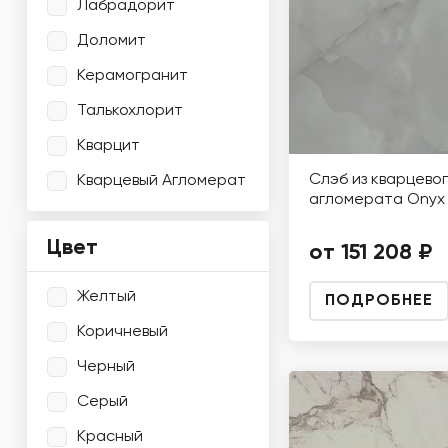
Лабрадорит
Доломит
Керамогранит
Талькохлорит
Кварцит
Слэб из кварцево
Кварцевый Агломерат
агломерата Onyx 
Цвет
от 151 208 ₽
Желтый
ПОДРОБНЕЕ
Коричневый
Черный
Серый
Красный