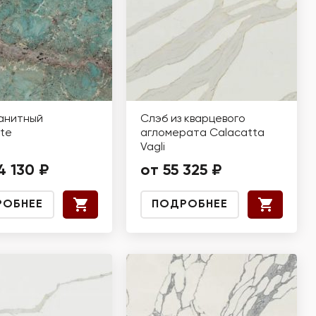
анитный
Слэб из кварцевого
te
агломерата Calacatta
Vagli
4 130 ₽
от 55 325 ₽
РОБНЕЕ
ПОДРОБНЕЕ