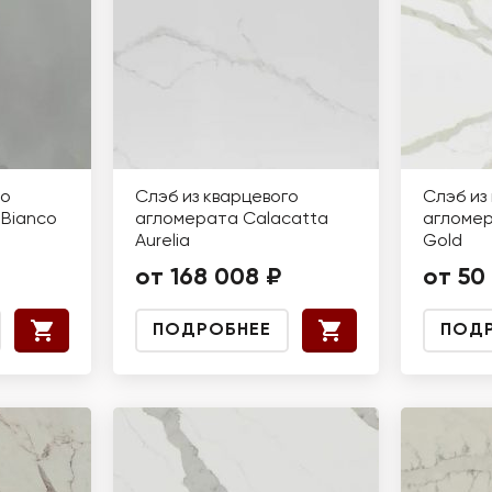
го
Слэб из кварцевого
Слэб из
Bianco
агломерата Calacatta
агломер
Aurelia
Gold
от 168 008 ₽
от 50
ПОДРОБНЕЕ
ПОД