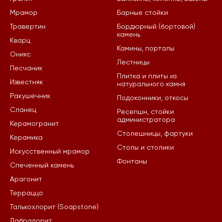
Мрамор
Барные стойки
Травертин
Бордюрный (бортовой)
камень
Кварц
Камины, порталы
Оникс
Лестницы
Песчаник
Плитка и плиты из
Известняк
натурального камня
Ракушечник
Подоконники, откосы
Сланец
Ресепшн, стойки
администратора
Керамогранит
Столешницы, фартуки
Керамика
Столы и столики
Искусственный мрамор
Фонтаны
Спеченный камень
Арагонит
Терраццо
Талькохлорит (Soapstone)
Лабрадорит