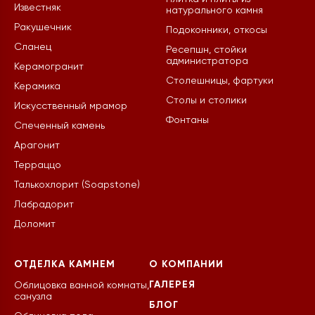
Известняк
натурального камня
Ракушечник
Подоконники, откосы
Сланец
Ресепшн, стойки
администратора
Керамогранит
Столешницы, фартуки
Керамика
Столы и столики
Искусственный мрамор
Фонтаны
Спеченный камень
Арагонит
Терраццо
Талькохлорит (Soapstone)
Лабрадорит
Доломит
ОТДЕЛКА КАМНЕМ
О КОМПАНИИ
ГАЛЕРЕЯ
Облицовка ванной комнаты,
санузла
БЛОГ