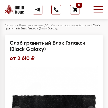
0
Главная
/
Изделия из камня
/
Слэбы из натуральногой камня
/
Слэб
гранитный Блэк Гэлакси (Black Galaxy)
Слэб гранитный Блэк Гэлакси
(Black Galaxy)
от 2 610 ₽