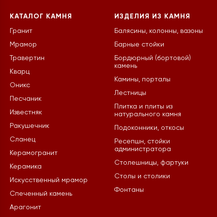
КАТАЛОГ КАМНЯ
ИЗДЕЛИЯ ИЗ КАМНЯ
Гранит
Балясины, колонны, вазоны
Мрамор
Барные стойки
Травертин
Бордюрный (бортовой)
камень
Кварц
Камины, порталы
Оникс
Лестницы
Песчаник
Плитка и плиты из
Известняк
натурального камня
Ракушечник
Подоконники, откосы
Сланец
Ресепшн, стойки
администратора
Керамогранит
Столешницы, фартуки
Керамика
Столы и столики
Искусственный мрамор
Фонтаны
Спеченный камень
Арагонит