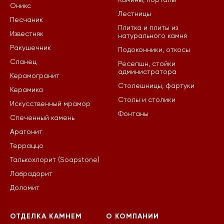
Камины, порталы
Оникс
Лестницы
Песчаник
Плитка и плиты из
Известняк
натурального камня
Ракушечник
Подоконники, откосы
Сланец
Ресепшн, стойки
администратора
Керамогранит
Столешницы, фартуки
Керамика
Столы и столики
Искусственный мрамор
Фонтаны
Спеченный камень
Арагонит
Терраццо
Талькохлорит (Soapstone)
Лабрадорит
Доломит
ОТДЕЛКА КАМНЕМ
О КОМПАНИИ