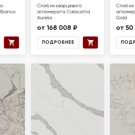
го
Слэб из кварцевого
Слэб из
Bianco
агломерата Calacatta
агломер
Aurelia
Gold
от 168 008 ₽
от 50
ПОДРОБНЕЕ
ПОД