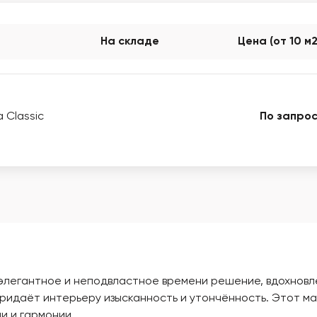
На складе
Цена (от 10 м
 Classic
По запрос
то элегантное и неподвластное времени решение, вдохно
идаёт интерьеру изысканность и утончённость. Этот мат
и и гармонии.