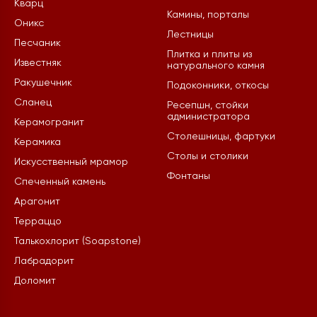
Кварц
Камины, порталы
Оникс
Лестницы
Песчаник
Плитка и плиты из
Известняк
натурального камня
Ракушечник
Подоконники, откосы
Сланец
Ресепшн, стойки
администратора
Керамогранит
Столешницы, фартуки
Керамика
Столы и столики
Искусственный мрамор
Фонтаны
Спеченный камень
Арагонит
Терраццо
Талькохлорит (Soapstone)
Лабрадорит
Доломит