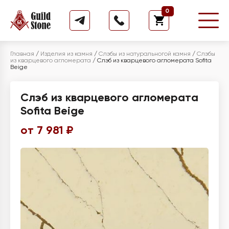
0
Главная
/
Изделия из камня
/
Слэбы из натуральногой камня
/
Слэбы
из кварцевого агломерата
/
Слэб из кварцевого агломерата Sofita
Beige
Слэб из кварцевого агломерата
Sofita Beige
от 7 981 ₽