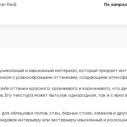
ian Red)
По запрос
о уникальный и изысканный материал, который придает ин
нком с разнообразными оттенками, создающими атмосфер
ебя оттенки красного, оранжевого и коричневого, что д
в. Его текстура может быть как однородной, так и с ярко
для облицовки полов, стен, барных стоек, каминов и друг
ридавая интерьеру или экстерьеру изысканный и роскошн