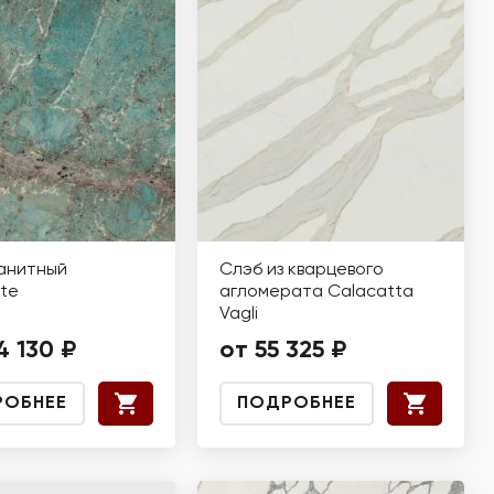
анитный
Слэб из кварцевого
te
агломерата Calacatta
Vagli
4 130 ₽
от 55 325 ₽
РОБНЕЕ
ПОДРОБНЕЕ