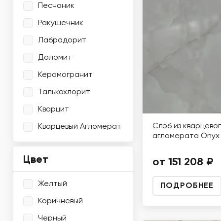
Песчаник
Ракушечник
Лабрадорит
Доломит
Керамогранит
Талькохлорит
Кварцит
Слэб из кварцево
Кварцевый Агломерат
агломерата Onyx 
Цвет
от 151 208 ₽
Желтый
ПОДРОБНЕЕ
Коричневый
Черный