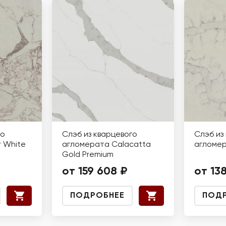
го
Слэб из кварцевого
Слэб из
 White
агломерата Calacatta
агломе
Gold Premium
от 159 608 ₽
от 13
ПОДРОБНЕЕ
ПОД