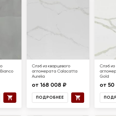
го
Слэб из кварцевого
Слэб из
Bianco
агломерата Calacatta
агломер
Aurelia
Gold
от 168 008 ₽
от 50
ПОДРОБНЕЕ
ПОД