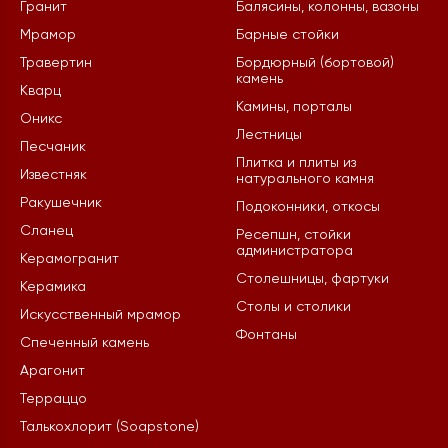
Гранит
Балясины, колонны, вазоны
Мрамор
Барные стойки
Травертин
Бордюрный (бортовой)
камень
Кварц
Камины, порталы
Оникс
Лестницы
Песчаник
Плитка и плиты из
Известняк
натурального камня
Ракушечник
Подоконники, откосы
Сланец
Ресепшн, стойки
администратора
Керамогранит
Столешницы, фартуки
Керамика
Столы и столики
Искусственный мрамор
Фонтаны
Спеченный камень
Арагонит
Терраццо
Талькохлорит (Soapstone)