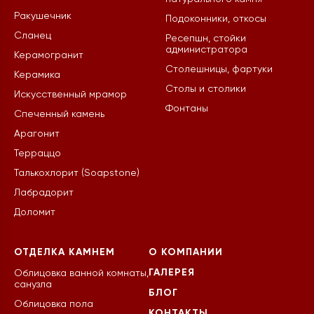
Ракушечник
Подоконники, откосы
Сланец
Ресепшн, стойки
администратора
Керамогранит
Столешницы, фартуки
Керамика
Столы и столики
Искусственный мрамор
Фонтаны
Спеченный камень
Арагонит
Терраццо
Талькохлорит (Soapstone)
Лабрадорит
Доломит
ОТДЕЛКА КАМНЕМ
О КОМПАНИИ
ГАЛЕРЕЯ
Облицовка ванной комнаты,
санузла
БЛОГ
Облицовка пола
КОНТАКТЫ