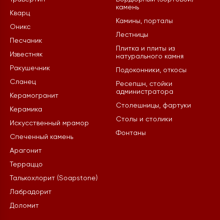
камень
Кварц
Камины, порталы
Оникс
Лестницы
Песчаник
Плитка и плиты из
Известняк
натурального камня
Ракушечник
Подоконники, откосы
Сланец
Ресепшн, стойки
администратора
Керамогранит
Столешницы, фартуки
Керамика
Столы и столики
Искусственный мрамор
Фонтаны
Спеченный камень
Арагонит
Терраццо
Талькохлорит (Soapstone)
Лабрадорит
Доломит