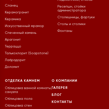
Сланец
Ресепшн, стойки
администратора
Керамогранит
Столешницы, фартуки
Керамика
Столы и столики
Искусственный мрамор
Фонтаны
Спеченный камень
Арагонит
Терраццо
Талькохлорит (Soapstone)
Лабрадорит
Доломит
ОТДЕЛКА КАМНЕМ
О КОМПАНИИ
ГАЛЕРЕЯ
Облицовка ванной комнаты,
санузла
БЛОГ
Облицовка пола
КОНТАКТЫ
Облицовка стен