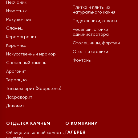
Песчаник
Плитка и плиты из
Известняк
натурального камня
Ракушечник
Подоконники, откосы
Сланец
Ресепшн, стойки
администратора
Керамогранит
Столешницы, фартуки
Керамика
Столы и столики
Искусственный мрамор
Фонтаны
Спеченный камень
Арагонит
Терраццо
Талькохлорит (Soapstone)
Лабрадорит
Доломит
ОТДЕЛКА КАМНЕМ
О КОМПАНИИ
ГАЛЕРЕЯ
Облицовка ванной комнаты,
санузла