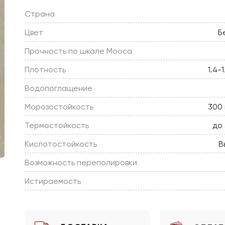
Страна
Цвет
Б
Прочность по шкале Мооса
Плотность
1.4-
Водопоглащение
Морозостойкость
300 
Термостойкость
до
Кислотостойкость
В
Возможность переполировки
Истираемость