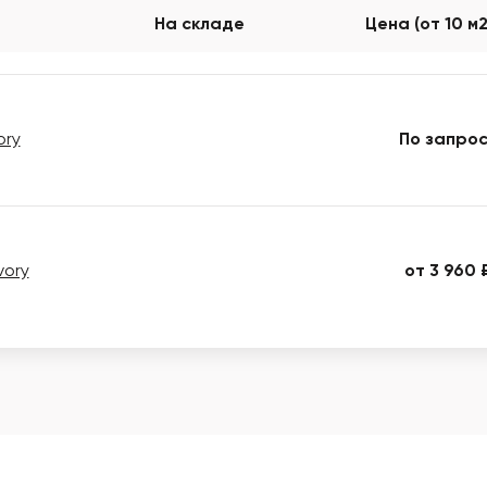
На складе
Цена (от 10 м
ory
По запрос
vory
от 3 960 