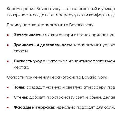
Керамогранит Bavaria Ivory — это элегантный и унив
поверхность создают атмосферу уюта и комфорта, д
Преимущества керамогранита Bavaria Ivory:
Эстетичность:
мягкий айвори оттенок придает ин
Прочность и долговечность:
керамогранит устойч
службы.
Легкость ухода:
материал не впитывает загрязнени
местах.
Области применения керамогранита Bavaria Ivory:
Полы:
создадут уютную и светлую атмосферу, подч
Стены:
добавят пространству свет и объем, делая
Фасады и террасы:
идеально подходят для облиц