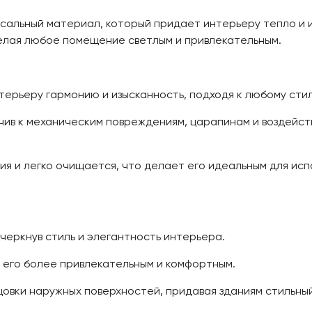
ерсальный материал, который придает интерьеру тепло и и
елая любое помещение светлым и привлекательным.
терьеру гармонию и изысканность, подходя к любому ст
ив к механическим повреждениям, царапинам и воздейст
я и легко очищается, что делает его идеальным для испо
еркнув стиль и элегантность интерьера.
 его более привлекательным и комфортным.
овки наружных поверхностей, придавая зданиям стильный