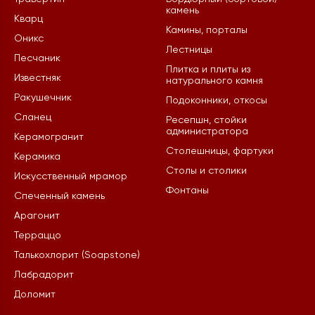
камень
Кварц
Камины, порталы
Оникс
Лестницы
Песчаник
Плитка и плиты из
Известняк
натурального камня
Ракушечник
Подоконники, откосы
Сланец
Ресепшн, стойки
администратора
Керамогранит
Столешницы, фартуки
Керамика
Столы и столики
Искусственный мрамор
Фонтаны
Спеченный камень
Арагонит
Терраццо
Талькохлорит (Soapstone)
Лабрадорит
Доломит