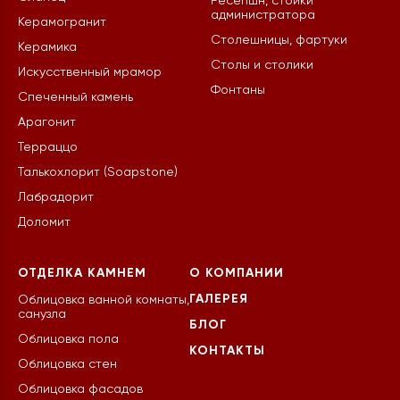
Ресепшн, стойки
администратора
Керамогранит
Столешницы, фартуки
Керамика
Столы и столики
Искусственный мрамор
Фонтаны
Спеченный камень
Арагонит
Терраццо
Талькохлорит (Soapstone)
Лабрадорит
Доломит
ОТДЕЛКА КАМНЕМ
О КОМПАНИИ
ГАЛЕРЕЯ
Облицовка ванной комнаты,
санузла
БЛОГ
Облицовка пола
КОНТАКТЫ
Облицовка стен
Облицовка фасадов