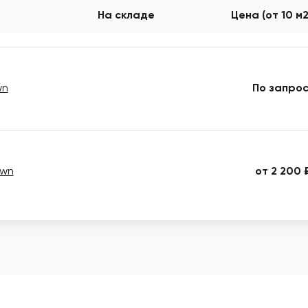
На складе
Цена (от 10 м
wn
По запрос
own
от 2 200 