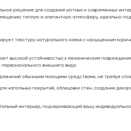
льное решение для создания уютных и современных интер
мещению теплую и элегантную атмосферу, идеально под
рует текстуру натурального камня с насыщенным коричн
ет высокой устойчивостью к механическим повреждениям
е первоначального внешнего вида.
грязнений обычными моющими средствами, не требуя слож
ля напольных покрытий, облицовки стен, создания декор
стильный интерьер, подчеркивающий вашу индивидуальнос