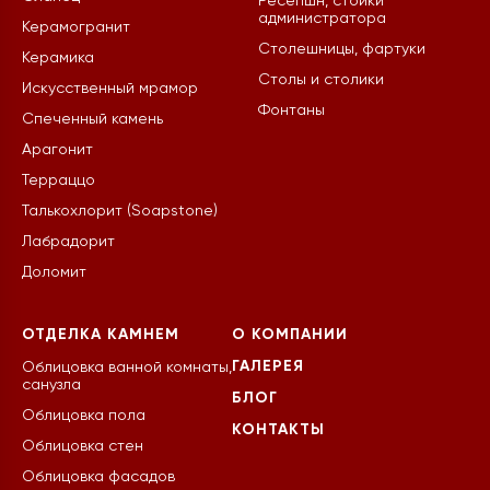
Ресепшн, стойки
администратора
Керамогранит
Столешницы, фартуки
Керамика
Столы и столики
Искусственный мрамор
Фонтаны
Спеченный камень
Арагонит
Терраццо
Талькохлорит (Soapstone)
Лабрадорит
Доломит
ОТДЕЛКА КАМНЕМ
О КОМПАНИИ
ГАЛЕРЕЯ
Облицовка ванной комнаты,
санузла
БЛОГ
Облицовка пола
КОНТАКТЫ
Облицовка стен
Облицовка фасадов